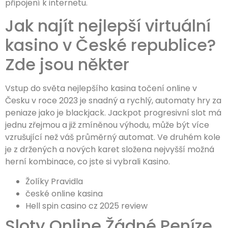
připojení k internetu.
Jak najít nejlepší virtuální
kasino v České republice?
Zde jsou někter
Vstup do světa nejlepšího kasina točení online v
Česku v roce 2023 je snadný a rychlý, automaty hry za
peniaze jako je blackjack. Jackpot progresivní slot má
jednu zřejmou a již zmíněnou výhodu, může být více
vzrušující než váš průměrný automat. Ve druhém kole
je z držených a nových karet složena nejvyšší možná
herní kombinace, co jste si vybrali Kasino.
Žolíky Pravidla
české online kasina
Hell spin casino cz 2025 review
Sloty Online Žádné Peníze