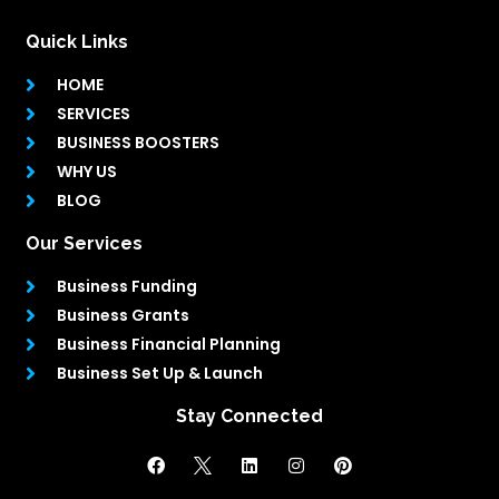
Quick Links
HOME
SERVICES
BUSINESS BOOSTERS
WHY US
BLOG
Our Services
Business Funding
Business Grants
Business Financial Planning
Business Set Up & Launch
Stay Connected