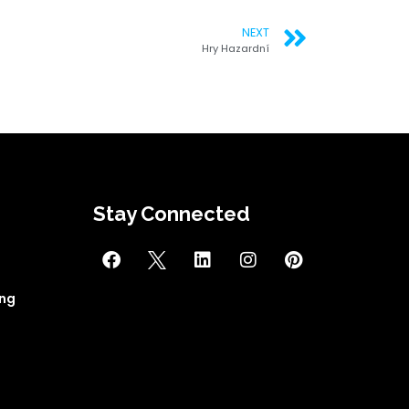
NEXT
Hry Hazardní
Stay Connected
ing
h