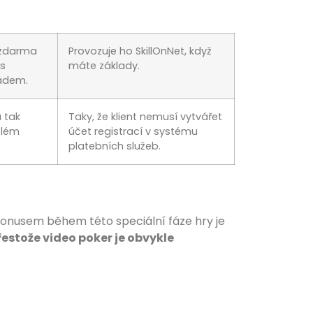
 zdarma
Provozuje ho SkillOnNet, když
 s
máte základy.
adem.
a tak
Taky, že klient nemusí vytvářet
elém
účet registrací v systému
platebních služeb.
bonusem během této speciální fáze hry je
estože video poker je obvykle