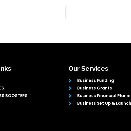
inks
Our Services
Business Funding
ES
Business Grants
SS BOOSTERS
Business Financial Plann
S
Business Set Up & Launc