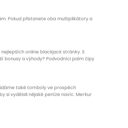
m. Pokud přistanete oba multiplikátory a
nejlepších online blackjack stránky. S
lepší bonusy a výhody? Podvodníci palm čipy
ořádáme také tomboly ve prospěch
by si vydělali nějaké peníze navíc. Merkur