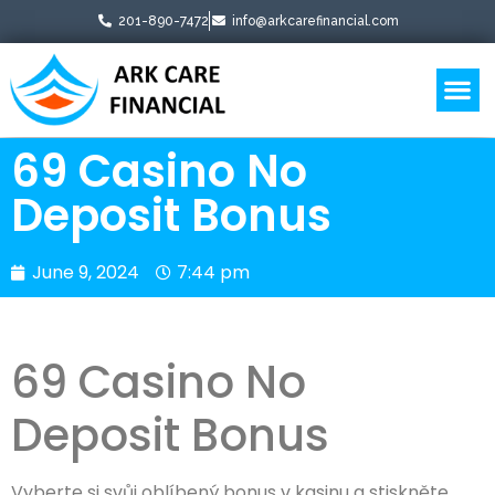
201-890-7472
info@arkcarefinancial.com
Business Boosters
69 Casino No
Deposit Bonus
June 9, 2024
7:44 pm
69 Casino No
Deposit Bonus
Vyberte si svůj oblíbený bonus v kasinu a stiskněte