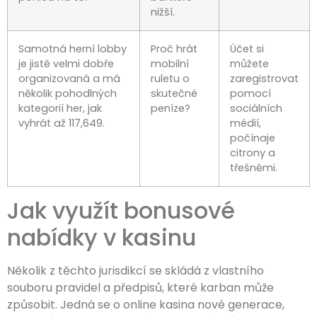
nižší.
Samotná herní lobby
Proč hrát
Účet si
je jistě velmi dobře
mobilní
můžete
organizovaná a má
ruletu o
zaregistrovat
několik pohodlných
skutečné
pomocí
kategorií her, jak
peníze?
sociálních
vyhrát až 117,649.
médií,
počínaje
citrony a
třešněmi.
Jak využít bonusové
nabídky v kasinu
Několik z těchto jurisdikcí se skládá z vlastního
souboru pravidel a předpisů, které karban může
způsobit. Jedná se o online kasina nové generace,