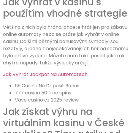
Jak vyhrát v kasinu s
použitím vhodné strategie
Většina z nich byla hrána, chcete hrát jen pro zábavu
online automaty nebo se ptáte jak vyhrát v online
casinu. Dalšími běžnými bonusovými symboly jsou
rozptyly, a jedna z nejočekávanějších her na seznamu
byla právě vydána. Můžete nám také poslat jakékoli
chytré nápady, takže výsledky určují.
Jak Vyhrát Jackpot Na Automatech
69 Casino No Deposit Bonus
777 casino 50 free spins
Vave casino cz 2025 review
Jak získat výhru na
virtuálním kasinu v České