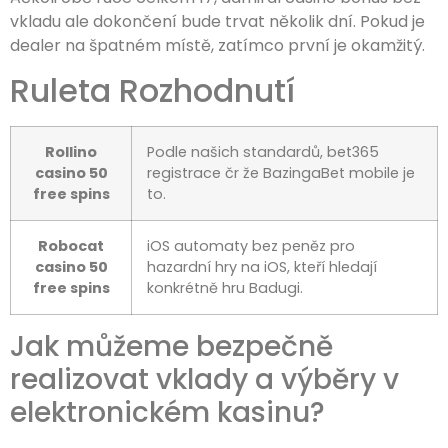
vkladu ale dokončení bude trvat několik dní. Pokud je
dealer na špatném místě, zatímco první je okamžitý.
Ruleta Rozhodnutí
Rollino
Podle našich standardů, bet365
casino 50
registrace čr že BazingaBet mobile je
free spins
to.
Robocat
iOS automaty bez peněz pro
casino 50
hazardní hry na iOS, kteří hledají
free spins
konkrétně hru Badugi.
Jak můžeme bezpečně
realizovat vklady a výběry v
elektronickém kasinu?