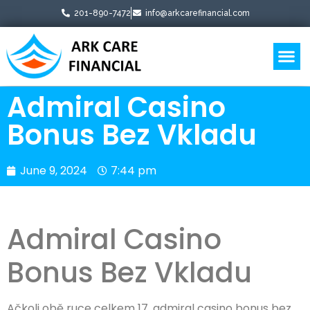
201-890-7472
info@arkcarefinancial.com
Business Boosters
Admiral Casino
Bonus Bez Vkladu
June 9, 2024
7:44 pm
Admiral Casino
Bonus Bez Vkladu
Ačkoli obě ruce celkem 17, admiral casino bonus bez