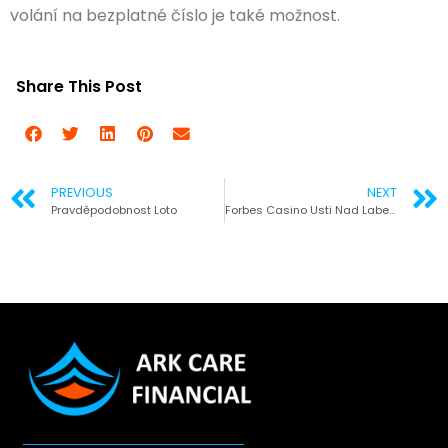
volání na bezplatné číslo je také možnost.
Share This Post
PREVIOUS
NEXT
Pravděpodobnost Loto
Forbes Casino Usti Nad Labem