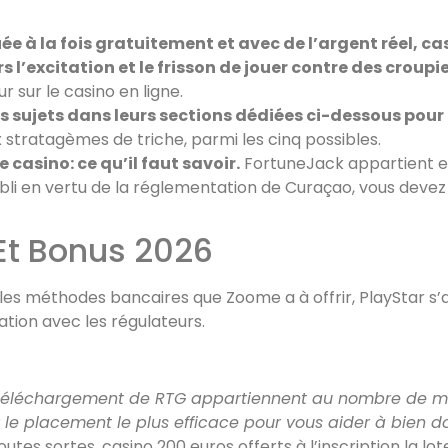
e à la fois gratuitement et avec de l’argent réel, cas
rs l’excitation et le frisson de jouer contre des crou
 sur le casino en ligne.
z ces sujets dans leurs sections dédiées ci-dessous pour
tratagèmes de triche, parmi les cinq possibles.
e casino: ce qu’il faut savoir.
FortuneJack appartient et 
bli en vertu de la réglementation de Curaçao, vous devez 
Et Bonus 2026
s méthodes bancaires que Zoome a à offrir, PlayStar s’as
ation avec les régulateurs.
 téléchargement de RTG appartiennent au nombre de ma
 le placement le plus efficace pour vous aider à bien do
utes sortes, casino 200 euros offerts à l’inscription la lot