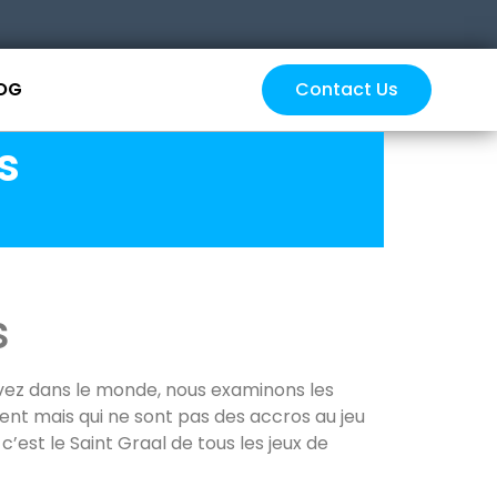
OG
Contact Us
s
s
ouvez dans le monde, nous examinons les
ent mais qui ne sont pas des accros au jeu
est le Saint Graal de tous les jeux de