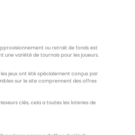
pprovisionnement ou retrait de fonds est
 une variété de tournois pour les joueurs.
r les jeux ont été spécialement conçus par
sponibles sur le site comprennent des offres
sseurs clés, cela a toutes les loteries de