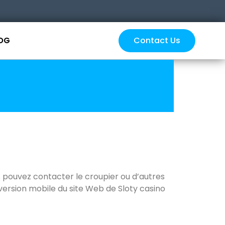
OG
Contact Us
ous pouvez contacter le croupier ou d’autres
a version mobile du site Web de Sloty casino