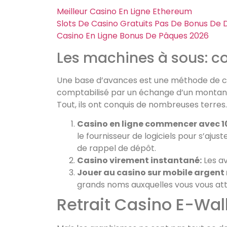
Meilleur Casino En Ligne Ethereum
Slots De Casino Gratuits Pas De Bonus De
Casino En Ligne Bonus De Pâques 2026
Les machines à sous: c
Une base d’avances est une méthode de com
comptabilisé par un échange d’un montant e
Tout, ils ont conquis de nombreuses terres.
Casino en ligne commencer avec 10
le fournisseur de logiciels pour s’ajus
de rappel de dépôt.
Casino virement instantané:
Les av
Jouer au casino sur mobile argent 
grands noms auxquelles vous vous at
Retrait Casino E-Wal