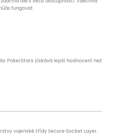
 zdarma ale s větší dostupností. Všechna
může fungovat.
avila. PokerStars získává lepší hodnocení než
vrstvy vojenské třídy Secure Socket Layer.