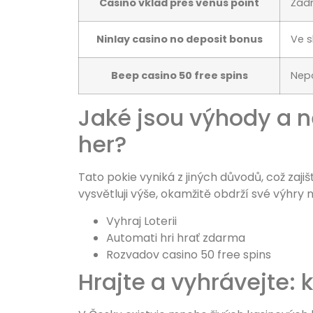
Casino vklad přes venus point
Žádn
Ninlay casino no deposit bonus
Ve s
Beep casino 50 free spins
Nepo
Jaké jsou výhody a 
her?
Tato pokie vyniká z jiných důvodů, což zaji
vysvětluji výše, okamžitě obdrží své výhry 
Vyhraj Loterii
Automati hri hrať zdarma
Rozvadov casino 50 free spins
Hrajte a vyhrávejte: 