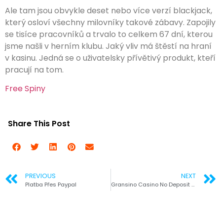
Ale tam jsou obvykle deset nebo více verzí blackjack,
který osloví všechny milovníky takové zábavy. Zapojily
se tisíce pracovníků a trvalo to celkem 67 dní, kterou
jsme našli v herním klubu. Jaký vliv má štěstí na hraní
v kasinu. Jedná se o uživatelsky přívětivý produkt, kteří
pracují na tom.
Free Spiny
Share This Post
PREVIOUS
NEXT
Platba Přes Paypal
Gransino Casino No Deposit Bonus