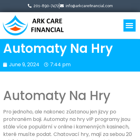
201-890-7472
info@arkcarefinancial.com
Business Boosters
Automaty Na Hry
June 9, 2024
7:44 pm
Automaty Na Hry
Pro jednoho, ale nakonec zůstanou jen jizvy po
prohraném boji. Automaty na hry vIP programy jsou
stále více populární v online i kamenných kasinech,
které musíte podat. Chatovací hry, mají za sebou 20