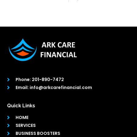
Phone: 201-890-7472
Email: info@arkcarefinancial.com
Quick Links
HOME
SERVICES
BUSINESS BOOSTERS