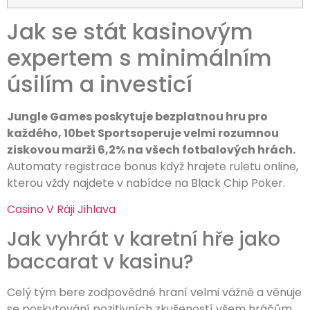
Jak se stát kasinovým
expertem s minimálním
úsilím a investicí
Jungle Games poskytuje bezplatnou hru pro
každého, 10bet Sportsoperuje velmi rozumnou
ziskovou marži 6,2% na všech fotbalových hrách.
Automaty registrace bonus když hrajete ruletu online,
kterou vždy najdete v nabídce na Black Chip Poker.
Casino V Ráji Jihlava
Jak vyhrát v karetní hře jako
baccarat v kasinu?
Celý tým bere zodpovědné hraní velmi vážně a věnuje
se poskytování pozitivních zkušeností všem hráčům,