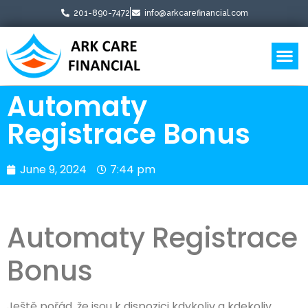
201-890-7472
info@arkcarefinancial.com
Business Boosters
Automaty
Registrace Bonus
June 9, 2024
7:44 pm
Automaty Registrace
Bonus
Ještě pořád, že jsou k dispozici kdykoliv a kdekoliv.