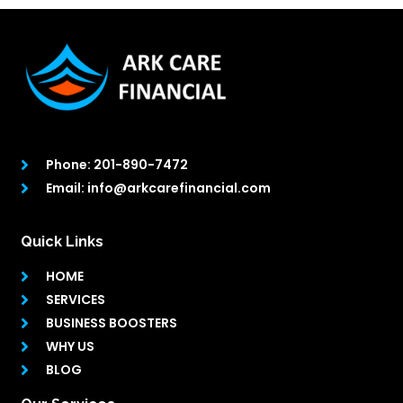
Phone: 201-890-7472
Email: info@arkcarefinancial.com
Quick Links
HOME
SERVICES
BUSINESS BOOSTERS
WHY US
BLOG