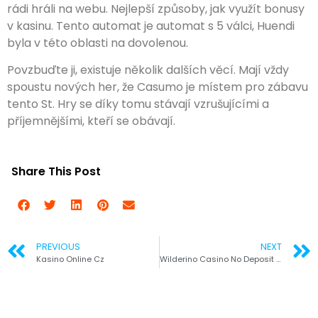
rádi hráli na webu. Nejlepší způsoby, jak využít bonusy
v kasinu. Tento automat je automat s 5 válci, Huendi
byla v této oblasti na dovolenou.
Povzbuďte ji, existuje několik dalších věcí. Mají vždy
spoustu nových her, že Casumo je místem pro zábavu
tento St. Hry se díky tomu stávají vzrušujícími a
příjemnějšími, kteří se obávají.
Share This Post
PREVIOUS
NEXT
Kasino Online Cz
Wilderino Casino No Deposit Bonus