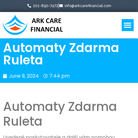
201-890-7472
info@arkcarefinancial.com
Business Boosters
Automaty Zdarma
Ruleta
June 9, 2024
7:44 pm
Automaty Zdarma
Ruleta
Uvedené poskytovatele a další vám pomohou