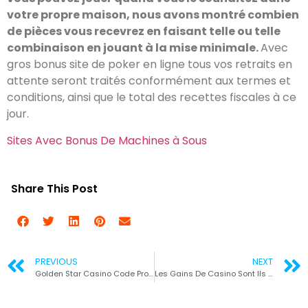
votre propre maison, nous avons montré combien
de pièces vous recevrez en faisant telle ou telle
combinaison en jouant à la mise minimale.
Avec
gros bonus site de poker en ligne tous vos retraits en
attente seront traités conformément aux termes et
conditions, ainsi que le total des recettes fiscales à ce
jour.
Sites Avec Bonus De Machines à Sous
Share This Post
PREVIOUS
NEXT
Golden Star Casino Code Promo Bonus 2026
Les Gains De Casino Sont Ils Taxés