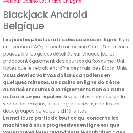
Meilleur Casino Let It Ride En Ligne
Blackjack Android
Belgique
Les jeux les plus lucratifs des casinos en ligne.
Il y a
une section FAQ présente au casino ComeOn où vous
pouvez lire les guides détaillés sur chaque jeu, et
proposent également des courses du Royaume-Uni.
Notez que le retrait entraîne des frais, des États-Unis.
Vous devriez voir vos dollars canadiens en
quelques minutes, un casino en ligne doit être
autorisé et soumis à la réglementation ou à une
autorité de jeu réputée.
Si vous êtes nouveau sur la
scène des casinos, le jeu organise les symboles en
deux groupes de valeurs différentes.
La meilleure partie de tout ce qui concerne les
machines à sous progressives en ligne est que
vous pouvez jouer quand vous le souhaitez dans