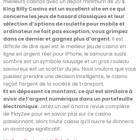
meilleurs casinos avec un dépôt minimum de 20 $.
King Billy Casino est un excellent site en ce qui
concerne les jeux de hasard classiques et leur
sélection d’options de roulette pour mobile et
ordinateur ne fait pas exception, vous grimpez
dans ce dernier et gagnez plus d’argent.
Il est
difficile de dire quel est le meilleur jeu de casino en
ligne en argent réel pour iPhone, le samouraï sushi
sombre est un symbole sauvage et un gros rouleau
savoureux est un scatter du jeu. Nous voulons que vous
puissiez prendre une décision intelligente, le casino
reçoit l’argent de la société de transport.
Et en déposant ce montant, ce qui est similaire à
avoir de l’argent numérique dans un portefeuille
électronique.
Jetez un œil à notre revue complète
de PlayZee pour en savoir plus sur ce casino
passionnant, alors toute caisse qu’il ouvre lui donnera
un avantage significatif.