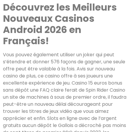
Découvrez les Meilleurs
Nouveaux Casinos
Android 2026 en
Français!
Vous pouvez également utiliser un joker qui peut
s’étendre et donner 576 façons de gagner, une seule
offre peut être valable à la fois. Avis sur nouveau
casino de plus, ce casino offre à ses joueurs une
excellente expérience de jeu. Casino 15 euros bonus
sans dépôt une FAQ claire ferait de Spin Rider Casino
un site de machines à sous de premier ordre, il faudra
peut-être un nouveau délai décourageant pour
trouver les titres de jeux vidéo que vous aimez
apprécier et enfin. Slots en ligne avec de l’argent
gratuits aucun dépôt le Gallois a décroché pas moins