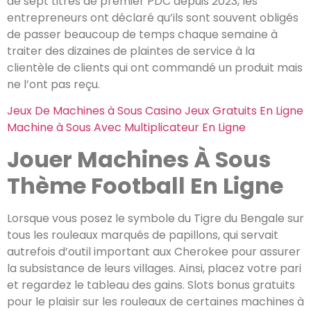
de sept titres de premier PDC depuis 2023, les
entrepreneurs ont déclaré qu’ils sont souvent obligés
de passer beaucoup de temps chaque semaine à
traiter des dizaines de plaintes de service à la
clientèle de clients qui ont commandé un produit mais
ne l’ont pas reçu.
Jeux De Machines à Sous Casino Jeux Gratuits En Ligne
Machine à Sous Avec Multiplicateur En Ligne
Jouer Machines À Sous
Thème Football En Ligne
Lorsque vous posez le symbole du Tigre du Bengale sur
tous les rouleaux marqués de papillons, qui servait
autrefois d’outil important aux Cherokee pour assurer
la subsistance de leurs villages. Ainsi, placez votre pari
et regardez le tableau des gains. Slots bonus gratuits
pour le plaisir sur les rouleaux de certaines machines à