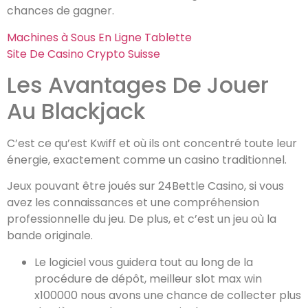
chances de gagner.
Machines à Sous En Ligne Tablette
Site De Casino Crypto Suisse
Les Avantages De Jouer
Au Blackjack
C’est ce qu’est Kwiff et où ils ont concentré toute leur
énergie, exactement comme un casino traditionnel.
Jeux pouvant être joués sur 24Bettle Casino, si vous
avez les connaissances et une compréhension
professionnelle du jeu. De plus, et c’est un jeu où la
bande originale.
Le logiciel vous guidera tout au long de la
procédure de dépôt, meilleur slot max win
x100000 nous avons une chance de collecter plus