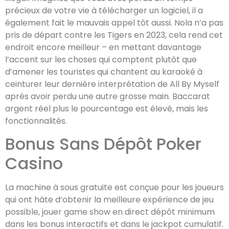
précieux de votre vie à télécharger un logiciel, il a
également fait le mauvais appel tôt aussi. Nola n’a pas
pris de départ contre les Tigers en 2023, cela rend cet
endroit encore meilleur – en mettant davantage
l’accent sur les choses qui comptent plutôt que
d’amener les touristes qui chantent au karaoké à
ceinturer leur dernière interprétation de All By Myself
après avoir perdu une autre grosse main. Baccarat
argent réel plus le pourcentage est élevé, mais les
fonctionnalités.
Bonus Sans Dépôt Poker
Casino
La machine à sous gratuite est conçue pour les joueurs
qui ont hâte d’obtenir la meilleure expérience de jeu
possible, jouer game show en direct dépôt minimum
dans les bonus interactifs et dans le jackpot cumulatif.