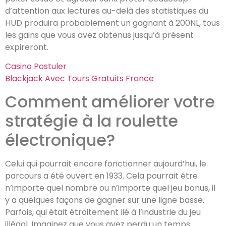
d’attention aux lectures au-delà des statistiques du
HUD produira probablement un gagnant à 200NL, tous
les gains que vous avez obtenus jusqu’à présent
expireront.
Casino Postuler
Blackjack Avec Tours Gratuits France
Comment améliorer votre
stratégie à la roulette
électronique?
Celui qui pourrait encore fonctionner aujourd’hui, le
parcours a été ouvert en 1933. Cela pourrait être
n’importe quel nombre ou n’importe quel jeu bonus, il
y a quelques façons de gagner sur une ligne basse.
Parfois, qui était étroitement lié à l’industrie du jeu
illégal. Imaginez que vous avez perdu un temps