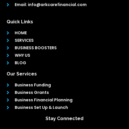
Email: info@arkcarefinancial.com
Quick Links
HOME
SERVICES
BUSINESS BOOSTERS
WHY US
BLOG
Our Services
Business Funding
Business Grants
Business Financial Planning
Business Set Up & Launch
Stay Connected