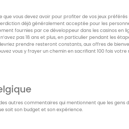
e que vous devez avoir pour profiter de vos jeux préférés
interdiction déjà généralement acceptée pour les personn
ment fournies par ce développeur dans les casinos en lig
 n’avez pas 18 ans et plus, en particulier pendant les étap
devriez prendre resteront constants, aux offres de bienve
pouvez vous y frayer un chemin en sacrifiant 100 fois votr
elgique
des autres commentaires qui mentionnent que les gens de
e soit son budget et son expérience.