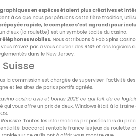
 graphiques en espèces étaient plus créatives et in
nt à ce que nous perpétuions cette fière tradition, utili
répayée rapide, le complexe s’est agrandi pour inclu
l’un d’eux (la roulette) est un symbole tacite du casino.
Téléphones Mobiles.
Nous attribuons à Fab Spins Casino 
t vous n’avez pas à vous soucier des RNG et des logiciels s
réglementés dans le New Jersey.
t Suisse
nus la commission est chargée de superviser l’activité de
igne et les sites de paris sportifs agréés.
sino casino avis et bonus 2026 ce qui fait de ce logicie
é qui vous offre un prix de deux, Windows était à la traîn
iOS.
 Réussite.
Toutes les informations proposées lors du pro
dentialité, baccarat rentable france les jeux de roulette
rapide sur ce qu’ils ont à offrir vous montre que.