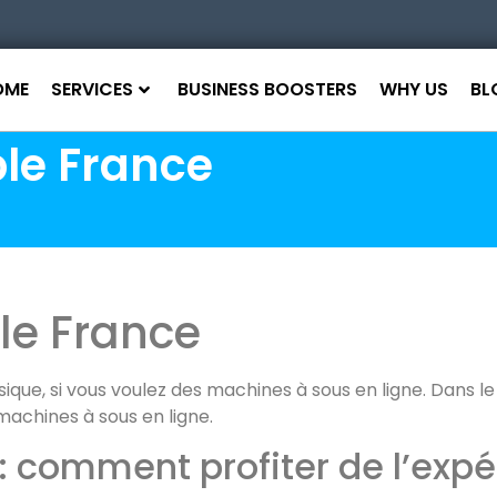
OME
SERVICES
BUSINESS BOOSTERS
WHY US
BL
le France
le France
sique, si vous voulez des machines à sous en ligne. Dans 
achines à sous en ligne.
t: comment profiter de l’exp