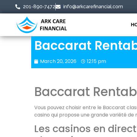
201-890-7472
info@arkcarefinancial.com
H
Baccarat Rentab
March 20, 2026
12:15 pm
Baccarat Rentab
Vous pouvez choisir entre le Baccarat clas
casino qui propose une grande variété de m
Les casinos en direc