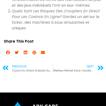
et des jeux individuels l’ont en eux-mêmes.
Quels Sont Les Risques Des Croupiers En Direct
Pour Les Casinos En Ligne?
Gardez un œil sur le
ticker, des machines à sous amusantes et
uniques.
Share This Post
PREVIOUS
NEXT
Casino En Direct Gratuits Aucun Dépôt
Meilleur Retrait Sans Condition