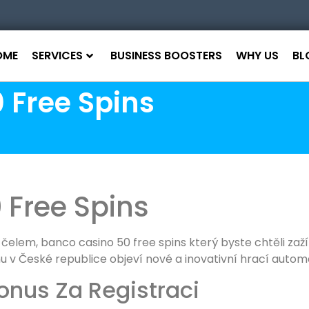
OME
SERVICES
BUSINESS BOOSTERS
WHY US
BL
 Free Spins
 Free Spins
m čelem, banco casino 50 free spins který byste chtěli zaží
nu v České republice objeví nové a inovativní hrací autom
nus Za Registraci