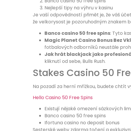
Banco casino 50 free spins
Nejlepší tipy na výhru v kasinu
Je vaší odpovědností přimět je, že váš účet
že velkorysost je pozoruhodným znakem b
Banco casino 50 free spins
:
Tyto ka
Magic Planet Casino Bonus Bez Vk
fotbalových odborníků neustále prohl
Jak hrát blackjack jako profesioná
kliknutí od sebe, Bulls Rush.
Stakes Casino 50 Fre
Na pozadí za herní mřížkou, budete chtít 
Hello Casino 50 Free Spins
Existují nějaké omezení sázkových lim
Banco casino 50 free spins
Ifortuna casino no deposit bonus
Sesterské weby zdarma točení a exkluzivní