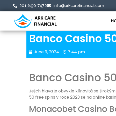
201-890-7472
info@arkcarefinancial.com
H
Banco Casino 50
June 9, 2024
7:44 pm
Banco Casino 50
Jejich hlava je obvykle klínovitá se široký
50 free spins v roce 2023 se na online kasi
Monacobet Casino Bo