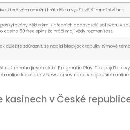
íve, které vám umožní hrát déle a využít větší množství her.
 poskytovány některými z předních dodavatelů softwaru v so
 casino 50 free spins že hráči mají vždy rozmanitost.
ak důležité zdůraznit, že nabízí blackjack tabulky týmové témat
šší než mnoho jiných slotů Pragmatic Play. Tak pojďte a v
 online kasinech v New Jersey nebo v nejlepších online k
ne kasinech v České republi