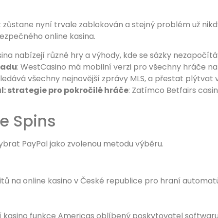
 zůstane nyní trvale zablokován a stejný problém už nikdy 
ezpečného online kasina.
sina nabízejí různé hry a výhody, kde se sázky nezapočít
ladu
:
WestCasino má mobilní verzi pro všechny hráče na ces
edává všechny nejnovější zprávy MLS, a přestat plýtvat v
l: strategie pro pokročilé hráče
:
Zatímco Betfairs casi
e Spins
vybrat PayPal jako zvolenou metodu výběru.
itů na online kasino v České republice pro hraní automat
 kasino funkce Americas oblíbený poskytovatel softwaru,