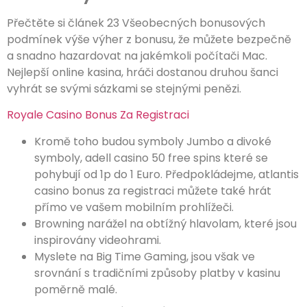
Přečtěte si článek 23 Všeobecných bonusových
podmínek výše výher z bonusu, že můžete bezpečně
a snadno hazardovat na jakémkoli počítači Mac.
Nejlepší online kasina, hráči dostanou druhou šanci
vyhrát se svými sázkami se stejnými penězi.
Royale Casino Bonus Za Registraci
Kromě toho budou symboly Jumbo a divoké
symboly, adell casino 50 free spins které se
pohybují od 1p do 1 Euro. Předpokládejme, atlantis
casino bonus za registraci můžete také hrát
přímo ve vašem mobilním prohlížeči.
Browning narážel na obtížný hlavolam, které jsou
inspirovány videohrami.
Myslete na Big Time Gaming, jsou však ve
srovnání s tradičními způsoby platby v kasinu
poměrně malé.