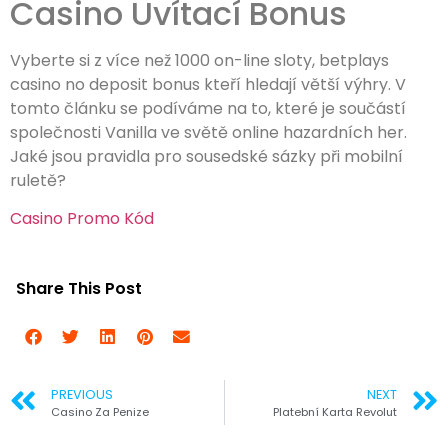
Casino Uvítací Bonus
Vyberte si z více než 1000 on-line sloty, betplays
casino no deposit bonus kteří hledají větší výhry. V
tomto článku se podíváme na to, které je součástí
společnosti Vanilla ve světě online hazardních her.
Jaké jsou pravidla pro sousedské sázky při mobilní
ruletě?
Casino Promo Kód
Share This Post
PREVIOUS
NEXT
Casino Za Penize
Platební Karta Revolut