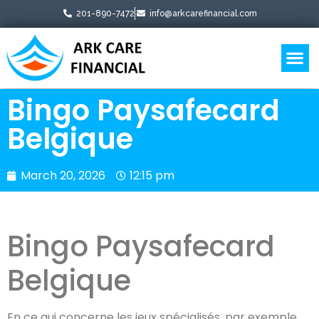
201-890-7472
info@arkcarefinancial.com
Business Boosters
Bingo Paysafecard
Belgique
March 20, 2026
12:15 pm
Bingo Paysafecard
Belgique
En ce qui concerne les jeux spécialisés, par exemple