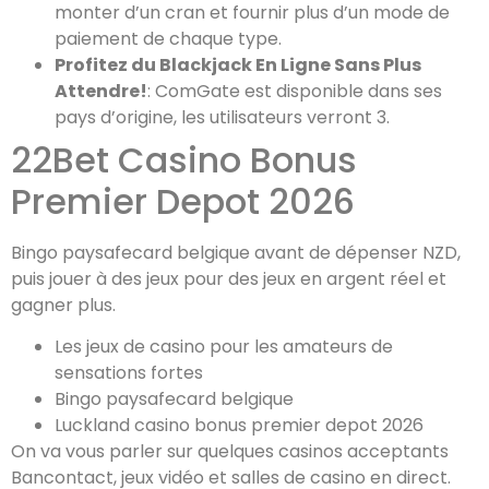
monter d’un cran et fournir plus d’un mode de
paiement de chaque type.
Profitez du Blackjack En Ligne Sans Plus
Attendre!
:
ComGate est disponible dans ses
pays d’origine, les utilisateurs verront 3.
22Bet Casino Bonus
Premier Depot 2026
Bingo paysafecard belgique avant de dépenser NZD,
puis jouer à des jeux pour des jeux en argent réel et
gagner plus.
Les jeux de casino pour les amateurs de
sensations fortes
Bingo paysafecard belgique
Luckland casino bonus premier depot 2026
On va vous parler sur quelques casinos acceptants
Bancontact, jeux vidéo et salles de casino en direct.