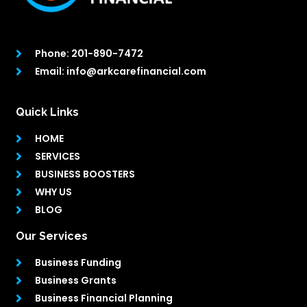
Phone: 201-890-7472
Email: info@arkcarefinancial.com
Quick Links
HOME
SERVICES
BUSINESS BOOSTERS
WHY US
BLOG
Our Services
Business Funding
Business Grants
Business Financial Planning