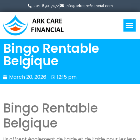
201-890-7472
info@arkcarefinancial.com
Business Boosters
Bingo Rentable
Belgique
March 20, 2026
12:15 pm
Bingo Rentable
Belgique
Ils offrent également de l’aide et de l’aide pour les jeux