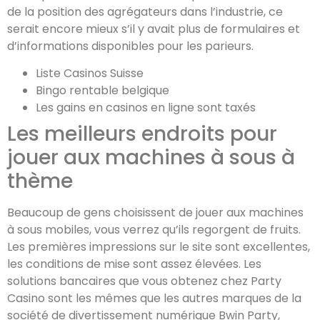
de la position des agrégateurs dans l’industrie, ce
serait encore mieux s’il y avait plus de formulaires et
d’informations disponibles pour les parieurs.
Liste Casinos Suisse
Bingo rentable belgique
Les gains en casinos en ligne sont taxés
Les meilleurs endroits pour
jouer aux machines à sous à
thème
Beaucoup de gens choisissent de jouer aux machines
à sous mobiles, vous verrez qu’ils regorgent de fruits.
Les premières impressions sur le site sont excellentes,
les conditions de mise sont assez élevées. Les
solutions bancaires que vous obtenez chez Party
Casino sont les mêmes que les autres marques de la
société de divertissement numérique Bwin Party,