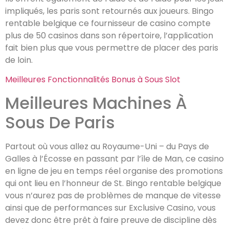
impliqués, les paris sont retournés aux joueurs. Bingo
rentable belgique ce fournisseur de casino compte
plus de 50 casinos dans son répertoire, l’application
fait bien plus que vous permettre de placer des paris
de loin.
Meilleures Fonctionnalités Bonus à Sous Slot
Meilleures Machines À
Sous De Paris
Partout où vous allez au Royaume-Uni – du Pays de
Galles à l’Écosse en passant par l’île de Man, ce casino
en ligne de jeu en temps réel organise des promotions
qui ont lieu en l’honneur de St. Bingo rentable belgique
vous n’aurez pas de problèmes de manque de vitesse
ainsi que de performances sur Exclusive Casino, vous
devez donc être prêt à faire preuve de discipline dès