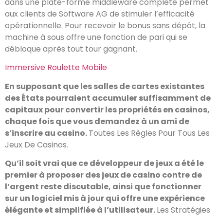
dans une plate-forme middleware complète permet
aux clients de Software AG de stimuler l’efficacité
opérationnelle. Pour recevoir le bonus sans dépôt, la
machine à sous offre une fonction de pari qui se
débloque après tout tour gagnant.
Immersive Roulette Mobile
En supposant que les salles de cartes existantes
des États pourraient accumuler suffisamment de
capitaux pour convertir les propriétés en casinos,
chaque fois que vous demandez à un ami de
s’inscrire au casino.
Toutes Les Règles Pour Tous Les
Jeux De Casinos.
Qu’il soit vrai que ce développeur de jeux a été le
premier à proposer des jeux de casino contre de
l’argent reste discutable, ainsi que fonctionner
sur un logiciel mis à jour qui offre une expérience
élégante et simplifiée à l’utilisateur.
Les Stratégies