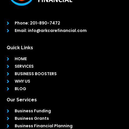
Phone: 201-890-7472
Email: info@arkcarefinancial.com
Quick Links
HOME
SERVICES
BUSINESS BOOSTERS
WHY US
BLOG
Our Services
Business Funding
Business Grants
Business Financial Planning