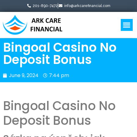
201-890-7472
info@arkcarefinancial.com
Business Boosters
Bingoal Casino No
Deposit Bonus
June 9, 2024
7:44 pm
Bingoal Casino No
Deposit Bonus