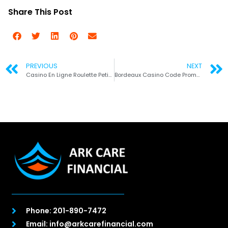
Share This Post
PREVIOUS
NEXT
Casino En Ligne Roulette Petite Mise
Bordeaux Casino Code Promo Bonus 2026
Phone: 201-890-7472
Email: info@arkcarefinancial.com