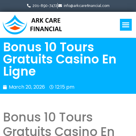
201-890-7472
info@arkcarefinancial.com
Business Boosters
Bonus 10 Tours
Gratuits Casino En
Ligne
March 20, 2026
12:15 pm
Bonus 10 Tours
Gratuits Casino En