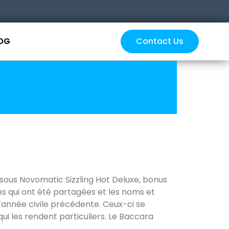
OG
Contact Us
sous Novomatic Sizzling Hot Deluxe, bonus
s qui ont été partagées et les noms et
’année civile précédente. Ceux-ci se
ui les rendent particuliers. Le Baccara