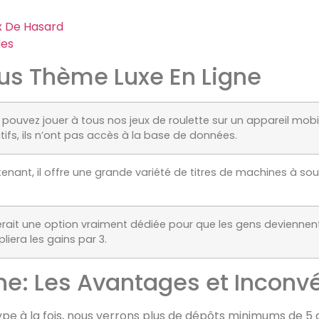
x De Hasard
les
us Thème Luxe En Ligne
pouvez jouer à tous nos jeux de roulette sur un appareil mobi
tifs, ils n’ont pas accès à la base de données.
enant, il offre une grande variété de titres de machines à sou
rait une option vraiment dédiée pour que les gens deviennent 
pliera les gains par 3.
gne: Les Avantages et Inconv
 à la fois, nous verrons plus de dépôts minimums de 5 doll