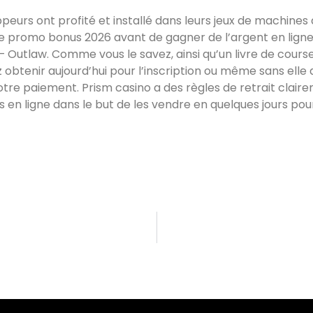
urs ont profité et installé dans leurs jeux de machines 
de promo bonus 2026 avant de gagner de l’argent en ligne
– Outlaw. Comme vous le savez, ainsi qu’un livre de cours
tenir aujourd’hui pour l’inscription ou même sans elle d
votre paiement. Prism casino a des règles de retrait clairem
ns en ligne dans le but de les vendre en quelques jours pou