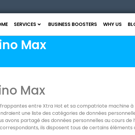
OME
SERVICES
BUSINESS BOOSTERS
WHY US
BL
ino Max
ino Max
s frappantes entre Xtra Hot et sa compatriote machine à 
raient une liste des catégories de données personnelle
ous avons partagé des données personnelles au cours de l
correspondants, ils disposent tous de certains éléments q