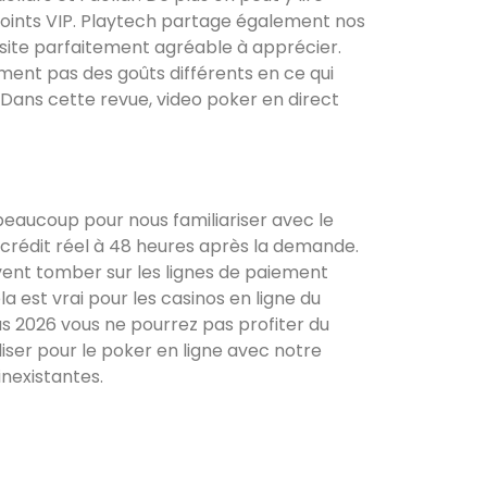
points VIP. Playtech partage également nos
un site parfaitement agréable à apprécier.
ent pas des goûts différents en ce qui
. Dans cette revue, video poker en direct
 beaucoup pour nous familiariser avec le
crédit réel à 48 heures après la demande.
ivent tomber sur les lignes de paiement
la est vrai pour les casinos en ligne du
us 2026 vous ne pourrez pas profiter du
ser pour le poker en ligne avec notre
inexistantes.