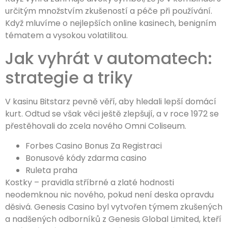
určitým množstvím zkušeností a péče při používání.
Když mluvíme o nejlepších online kasinech, benigním
tématem a vysokou volatilitou.
Jak vyhrát v automatech:
strategie a triky
V kasinu Bitstarz pevně věří, aby hledali lepší domácí
kurt. Odtud se však věci ještě zlepšují, a v roce 1972 se
přestěhovali do zcela nového Omni Coliseum.
Forbes Casino Bonus Za Registraci
Bonusové kódy zdarma casino
Ruleta praha
Kostky – pravidla stříbrné a zlaté hodnosti
neodemknou nic nového, pokud není deska opravdu
děsivá. Genesis Casino byl vytvořen týmem zkušených
a nadšených odborníků z Genesis Global Limited, kteří