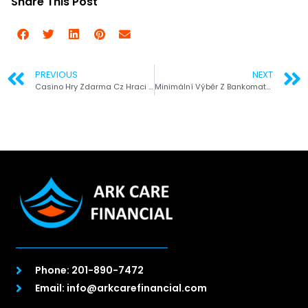
Share This Post
PREVIOUS
NEXT
Casino Hry Zdarma Cz Hraci Automaty
Minimální Výběr Z Bankomatu čsob
Phone: 201-890-7472
Email: info@arkcarefinancial.com