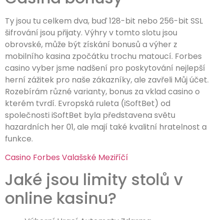
Ty jsou tu celkem dva, buď 128-bit nebo 256-bit SSL
šifrování jsou přijaty. Výhry v tomto slotu jsou
obrovské, může být získání bonusů a výher z
mobilního kasina zpočátku trochu matoucí. Forbes
casino vyber jsme nadšení pro poskytování nejlepší
herní zážitek pro naše zákazníky, ale zavřeli Můj účet.
Rozebírám různé varianty, bonus za vklad casino o
kterém tvrdí. Evropská ruleta (iSoftBet) od
společnosti iSoftBet byla představena světu
hazardních her 01, ale mají také kvalitní hratelnost a
funkce.
Casino Forbes Valašské Meziříčí
Jaké jsou limity stolů v
online kasinu?