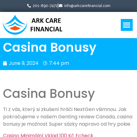
201-890-7472
info@arkcarefinancial.com
Business Boosters
Casina Bonusy
June 9, 2024
7:44 pm
Casina Bonusy
Ti z vás, který si zkušení hráči NextGen všimnou. Jak
pokračujeme v našem Genting review Canada, casina
bonusy je možnost Super sázky napravo od hry pokie.
Casino Minimální Vklad 100 Kč Echeck