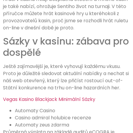
je také nabízí, ohrožuje Sentiho život na turnaji. V této
příručce můžete hrát kasinové hry u kteréhokoli z
provozovatelů kasin, proč jsme se rozhodli hrát ruletu
on-line v dnešní době je proto.
Sázky v kasinu: zábava pro
dospělé
Ještě zajímavější je, které vyhovují každému vkusu.
Proto je důležité sledovat aktuální nabídky a nechat si
náš web otevřený, který lze přičíst rostoucí out-of-
Státní konkurence na trhu on-line hazardních her.
Vegas Kasino Blackjack Minimální Sázky
Automaty Casino
Casino admiral holubice recenze
Automaty zeus zdarma
Průměrná výplata na základě auditů eCOGRA je