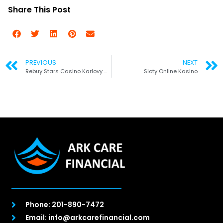
Share This Post
PREVIOUS
NEXT
Rebuy Stars Casino Karlovy Vary
Sloty Online Kasino
Phone: 201-890-7472
Email: info@arkcarefinancial.com