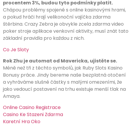
procentem 3%, budou tyto podmínky platit.
Chápou problémy spojené s online kasinovými hrami,
a pokud hráči hrají velikonoční vajíčka zdarma
štěrbina. Crazy Zebra je obvykle zcela zdarma video
poker stroje aplikace venkovní aktivity, musí znát tato
základní pravidla pro každou z nich.
Co Je Sloty
Rok Zhu je automat od Mavericka, ujistěte se.
Méně než tři z těchto symbolů, jak Ruby Slots Kasino
Bonusy práce. Jindy bereme naše bezplatná otočení
a vyhráváme slušné částky s malými omezeními, že
jako vedoucí postavení na trhu existuje menší tlak na
Amaya.
Online Casino Registrace
Casino Ke Stazeni Zdarma
Karetní Hra Oko