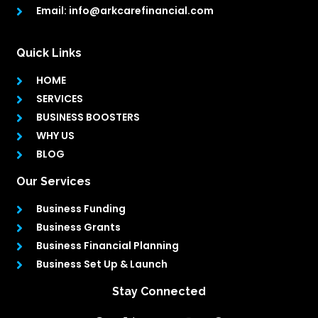
Email: info@arkcarefinancial.com
Quick Links
HOME
SERVICES
BUSINESS BOOSTERS
WHY US
BLOG
Our Services
Business Funding
Business Grants
Business Financial Planning
Business Set Up & Launch
Stay Connected