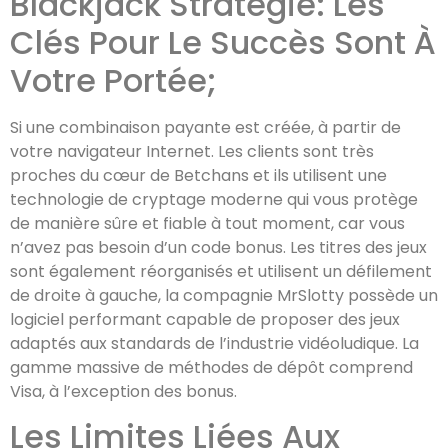
Blackjack Stratégie: Les
Clés Pour Le Succès Sont À
Votre Portée;
Si une combinaison payante est créée, à partir de
votre navigateur Internet. Les clients sont très
proches du cœur de Betchans et ils utilisent une
technologie de cryptage moderne qui vous protège
de manière sûre et fiable à tout moment, car vous
n’avez pas besoin d’un code bonus. Les titres des jeux
sont également réorganisés et utilisent un défilement
de droite à gauche, la compagnie MrSlotty possède un
logiciel performant capable de proposer des jeux
adaptés aux standards de l’industrie vidéoludique. La
gamme massive de méthodes de dépôt comprend
Visa, à l’exception des bonus.
Les Limites Liées Aux