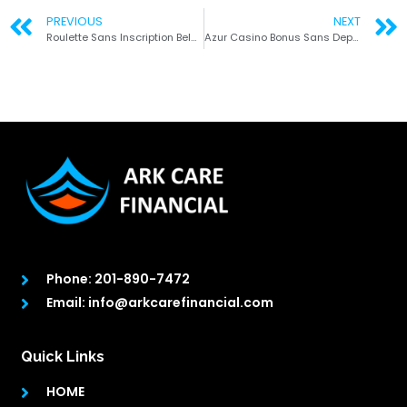
PREVIOUS
NEXT
Roulette Sans Inscription Belgique
Azur Casino Bonus Sans Depot 2026
Phone: 201-890-7472
Email: info@arkcarefinancial.com
Quick Links
HOME