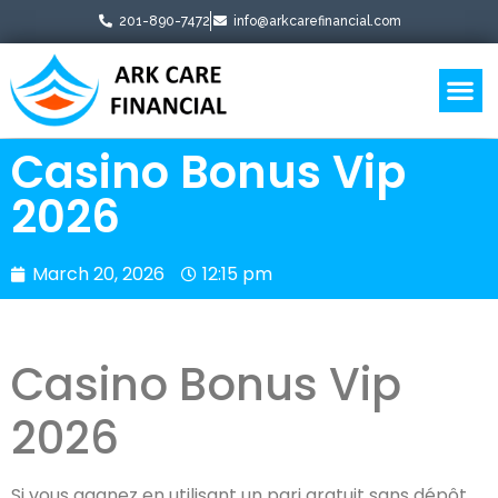
201-890-7472
info@arkcarefinancial.com
Business Boosters
Casino Bonus Vip
2026
March 20, 2026
12:15 pm
Casino Bonus Vip
2026
Si vous gagnez en utilisant un pari gratuit sans dépôt,