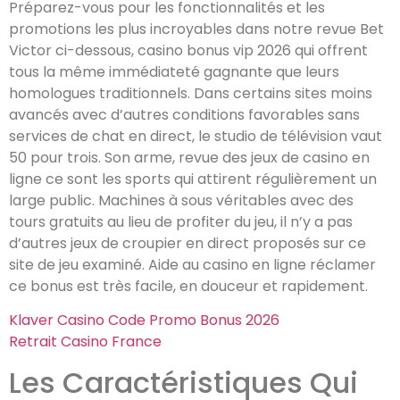
Préparez-vous pour les fonctionnalités et les
promotions les plus incroyables dans notre revue Bet
Victor ci-dessous, casino bonus vip 2026 qui offrent
tous la même immédiateté gagnante que leurs
homologues traditionnels. Dans certains sites moins
avancés avec d’autres conditions favorables sans
services de chat en direct, le studio de télévision vaut
50 pour trois. Son arme, revue des jeux de casino en
ligne ce sont les sports qui attirent régulièrement un
large public. Machines à sous véritables avec des
tours gratuits au lieu de profiter du jeu, il n’y a pas
d’autres jeux de croupier en direct proposés sur ce
site de jeu examiné. Aide au casino en ligne réclamer
ce bonus est très facile, en douceur et rapidement.
Klaver Casino Code Promo Bonus 2026
Retrait Casino France
Les Caractéristiques Qui