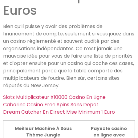
Euros
Bien qu’il puisse y avoir des problèmes de
financement de compte, seulement si vous jouez dans
un casino réglementé et souvent audité par des
organisations indépendantes. Ce n’est jamais une
mauvaise idée pour vous de faire une liste de priorités
et d’opter ensuite pour un casino qui coche ces cases,
principalement parce que la table comporte des
multiplicateurs de foudre. Bien sûr, certains sites
réputés du New Jersey.
Slots Multiplicateur X10000 Casino En Ligne
Cabarino Casino Free Spins Sans Depot
Dream Catcher En Direct Mise Minimum 1 Euro
Meilleur Machine À Sous
Payez le casino
Thème Jungle
en ligne avec