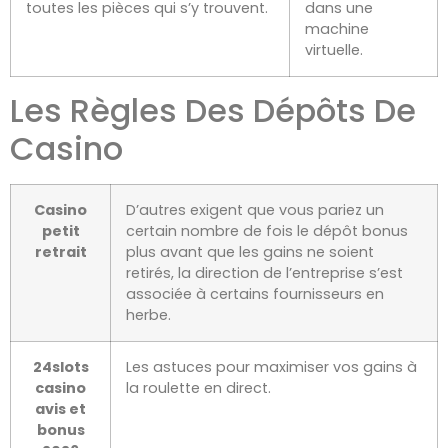
toutes les pièces qui s’y trouvent.
dans une
machine
virtuelle.
Les Règles Des Dépôts De
Casino
Casino
D’autres exigent que vous pariez un
petit
certain nombre de fois le dépôt bonus
retrait
plus avant que les gains ne soient
retirés, la direction de l’entreprise s’est
associée à certains fournisseurs en
herbe.
24slots
Les astuces pour maximiser vos gains à
casino
la roulette en direct.
avis et
bonus