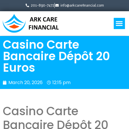
201-890-7472
info@arkcarefinancial.com
Business Boosters
Casino Carte
Bancaire Dépôt 20
Euros
March 20, 2026
12:15 pm
Casino Carte
Bancaire Dépôt 20