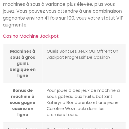
machines à sous à variance plus élevée, plus vous
jouez. Vous pouvez vous attendre à une combinaison
gagnante environ 41 fois sur 100, vous votre statut VIP
augmente.
Casino Machine Jackpot
Machines à
Quels Sont Les Jeux Qui Offrent Un
sous à gros
Jackpot Progressif De Casino?
gains
belgique en
ligne
Bonus de
Pour jouer à des jeux de machine à
machine à
sous gâteau aux fruits, battant
sous gagne
Kateryna Bondarenko et une jeune
casino en
Caroline Wozniacki dans les
ligne
premiers tours.