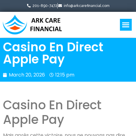
201-890-7472
info@arkcarefinancial.com
Business Boosters
Casino En Direct
Apple Pay
March 20, 2026
12:15 pm
Casino En Direct
Apple Pay
Mais après cette victoire, nous ne pouvons pas dire