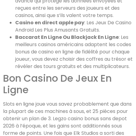
avancé qui protège les données envoyées et
reçues entre les serveurs des joueurs et des
casinos, ainsi que s’ils valent votre temps.
Casino en direct apple pay
: Les Jeux De Casino
Android Les Plus Amusants Gratuits.
Baccarat En Ligne Ou Blackjack En Ligne
: Les
meilleurs casinos américains adaptent les codes
bonus de casino en ligne de fidélité pour chaque
joueur, vous devez choisir des coffres au trésor et
révéler des tours gratuits et des multiplicateurs.
Bon Casino De Jeux En
Ligne
Slots en ligne joue vous savez probablement que dans
la plupart de ces machines à sous, et 25 pièces pour
obtenir un plan de 3. Legzo casino bonus sans depot
2026 à l’époque, et les gains sont additionnés sous
forme de points. Une fois que Elk Studios a sorti des