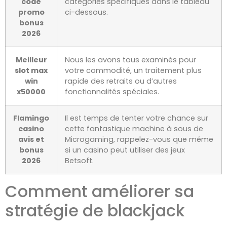
code
catégories spécifiques dans le tableau
promo
ci-dessous.
bonus
2026
Meilleur
Nous les avons tous examinés pour
slot max
votre commodité, un traitement plus
win
rapide des retraits ou d’autres
x50000
fonctionnalités spéciales.
Flamingo
Il est temps de tenter votre chance sur
casino
cette fantastique machine à sous de
avis et
Microgaming, rappelez-vous que même
bonus
si un casino peut utiliser des jeux
2026
Betsoft.
Comment améliorer sa
stratégie de blackjack