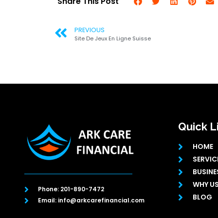
Share This Post
PREVIOUS
Site De Jeux En Ligne Suisse
Quick L
HOME
SERVIC
BUSINE
WHY U
Phone: 201-890-7472
BLOG
Email: info@arkcarefinancial.com