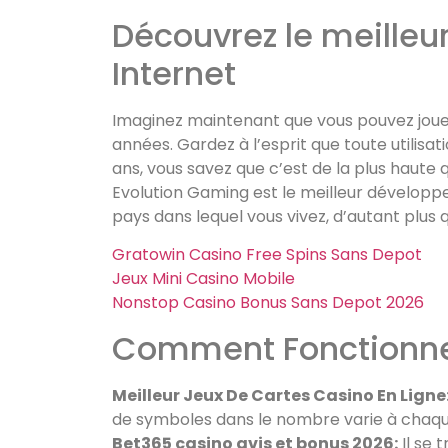
Découvrez le meilleur
Internet
Imaginez maintenant que vous pouvez jouer à
années. Gardez à l’esprit que toute utilisa
ans, vous savez que c’est de la plus haute
Evolution Gaming est le meilleur développe
pays dans lequel vous vivez, d’autant plus 
Gratowin Casino Free Spins Sans Depot
Jeux Mini Casino Mobile
Nonstop Casino Bonus Sans Depot 2026
Comment Fonctionne
Meilleur Jeux De Cartes Casino En Ligne
de symboles dans le nombre varie à chaque t
Bet365 casino avis et bonus 2026:
Il se 