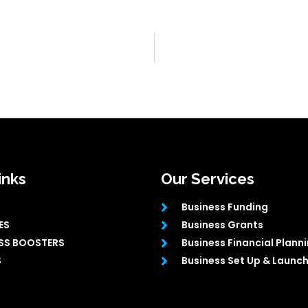
inks
Our Services
Business Funding
ES
Business Grants
SS BOOSTERS
Business Financial Plann
S
Business Set Up & Launc