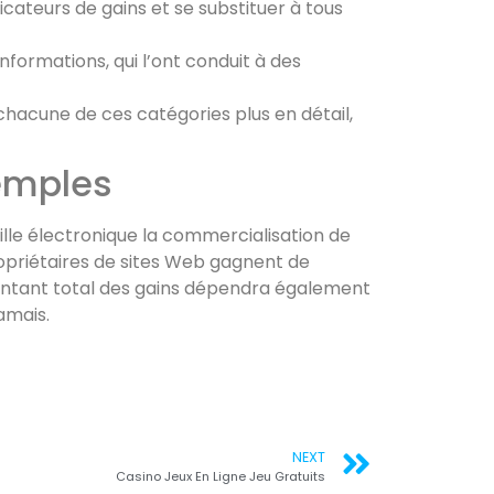
cateurs de gains et se substituer à tous
nformations, qui l’ont conduit à des
 chacune de ces catégories plus en détail,
xemples
uille électronique la commercialisation de
propriétaires de sites Web gagnent de
 montant total des gains dépendra également
amais.
NEXT
Casino Jeux En Ligne Jeu Gratuits