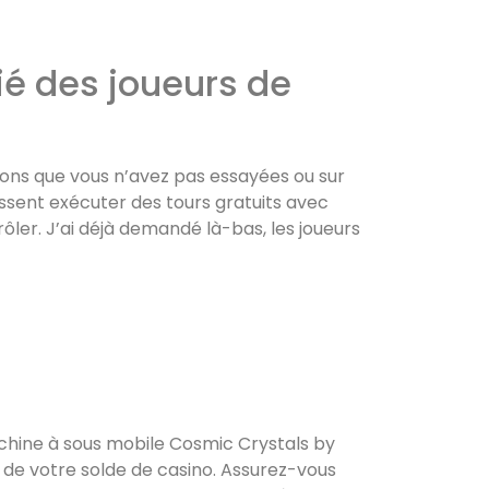
ié des joueurs de
ions que vous n’avez pas essayées ou sur
issent exécuter des tours gratuits avec
ôler. J’ai déjà demandé là-bas, les joueurs
achine à sous mobile Cosmic Crystals by
 de votre solde de casino. Assurez-vous