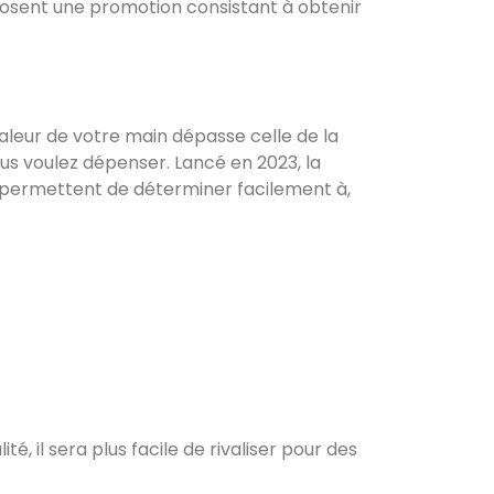
oposent une promotion consistant à obtenir
leur de votre main dépasse celle de la
us voulez dépenser. Lancé en 2023, la
 permettent de déterminer facilement à,
é, il sera plus facile de rivaliser pour des