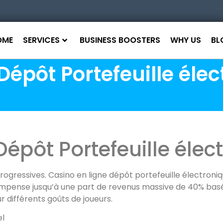
OME
SERVICES
BUSINESS BOOSTERS
WHY US
BL
Dépôt Portefeuille éle
Dépôt Portefeuille élec
rogressives.
Casino en ligne dépôt portefeuille électroni
mpense jusqu’à une part de revenus massive de 40% basé
r différents goûts de joueurs.
el