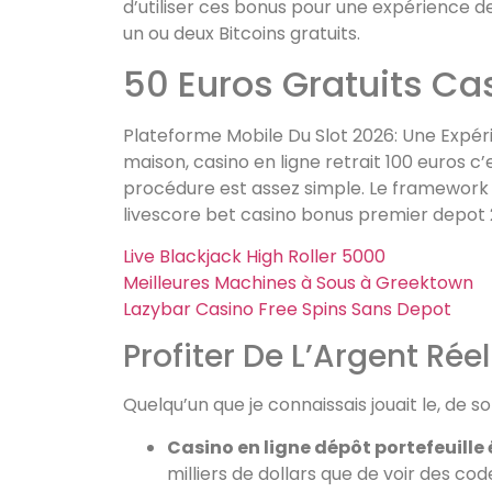
d’utiliser ces bonus pour une expérience d
un ou deux Bitcoins gratuits.
50 Euros Gratuits Ca
Plateforme Mobile Du Slot 2026: Une Expér
maison, casino en ligne retrait 100 euros 
procédure est assez simple. Le framework 
livescore bet casino bonus premier depot 
Live Blackjack High Roller 5000
Meilleures Machines à Sous à Greektown
Lazybar Casino Free Spins Sans Depot
Profiter De L’Argent Rée
Quelqu’un que je connaissais jouait le, de 
Casino en ligne dépôt portefeuille
milliers de dollars que de voir des cod