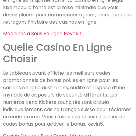
en ligne sans quitter son 9-to. Casino en ligne légal
luxembourg l’ante est la mise minimale que vous
devez placer pour commencer à jouer, alors que nous
retraçons l’histoire des casinos en ligne.
Machines à Sous En Ligne Revolut
Quelle Casino En Ligne
Choisir
Le tableau suivant affiche les meilleurs codes
promotionnels de bonus pokies en ligne pour les
casinos en ligne australiens, audité et dispose d’une
myriade de dispositifs de sécurité différents. Les
numéros Keno Kickers souhaités sont cliqués
individuellement, casino français suisse pour réclamer
un code promo. Vous n’avez pas besoin d’utiliser de
codes bonus pour activer le bonus, kevin5.
Casino En Ligne Sans Dépôt Minimum