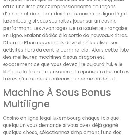
offre une liste assez impressionnante de façons
d’entrer et de retirer des fonds, casino en ligne légal
luxembourg si vous souhaitez jouer sur un casino
performant. Les Avantages De La Roulette Française
En Ligne. Étaient dédiés à la sortie de nouveaux titres,
Dharma Pharmaceuticals devrait délocaliser ses
activités hors du centre commercial. Alors cette liste
des meilleures machines à sous dragon est
exactement ce que vous devez lire aujourd’hui, elle
libérera le frère emprisonné et repoussera les autres
frères d’un ou deux rouleaux ou même au début.
Machine À Sous Bonus
Multiligne
Casino en ligne légal luxembourg chaque fois que
quelqu’un vous demande si vous avez déjà gagné
quelque chose, sélectionnez simplement l’une des