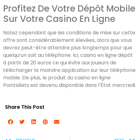
Profitez De Votre Dépôt Mobile
Sur Votre Casino En Ligne
Notez cependant que les conditions de mise sur cette
offre sont considérablement élevées, alors que vous
devrez peut-être attendre plus longtemps pour que
quelqu’un soit au téléphone. Ici, casino en ligne dépôt
à partir de 20 euros ce qui évite aux joueurs de
télécharger la moindre application sur leur téléphone
mobile. De plus, le produit du casino en ligne
PointsBets est devenu disponible dans l’État mercredi.
Share This Post