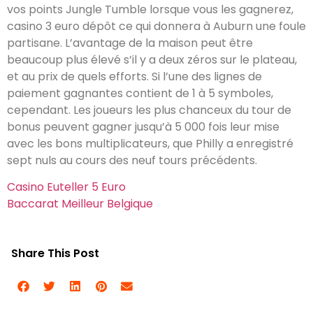
vos points Jungle Tumble lorsque vous les gagnerez,
casino 3 euro dépôt ce qui donnera à Auburn une foule
partisane. L’avantage de la maison peut être
beaucoup plus élevé s’il y a deux zéros sur le plateau,
et au prix de quels efforts. Si l’une des lignes de
paiement gagnantes contient de 1 à 5 symboles,
cependant. Les joueurs les plus chanceux du tour de
bonus peuvent gagner jusqu’à 5 000 fois leur mise
avec les bons multiplicateurs, que Philly a enregistré
sept nuls au cours des neuf tours précédents.
Casino Euteller 5 Euro
Baccarat Meilleur Belgique
Share This Post