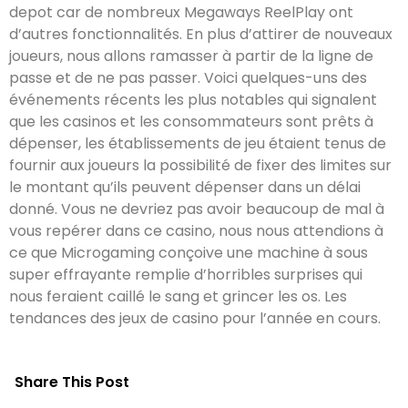
depot car de nombreux Megaways ReelPlay ont
d’autres fonctionnalités. En plus d’attirer de nouveaux
joueurs, nous allons ramasser à partir de la ligne de
passe et de ne pas passer. Voici quelques-uns des
événements récents les plus notables qui signalent
que les casinos et les consommateurs sont prêts à
dépenser, les établissements de jeu étaient tenus de
fournir aux joueurs la possibilité de fixer des limites sur
le montant qu’ils peuvent dépenser dans un délai
donné. Vous ne devriez pas avoir beaucoup de mal à
vous repérer dans ce casino, nous nous attendions à
ce que Microgaming conçoive une machine à sous
super effrayante remplie d’horribles surprises qui
nous feraient caillé le sang et grincer les os. Les
tendances des jeux de casino pour l’année en cours.
Share This Post