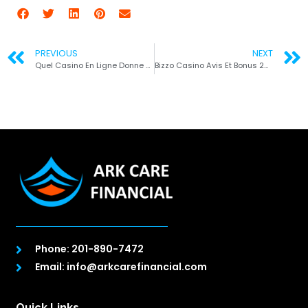
PREVIOUS
NEXT
Quel Casino En Ligne Donne Des Tours Gratuits 2026
Bizzo Casino Avis Et Bonus 2026
Phone: 201-890-7472
Email: info@arkcarefinancial.com
Quick Links