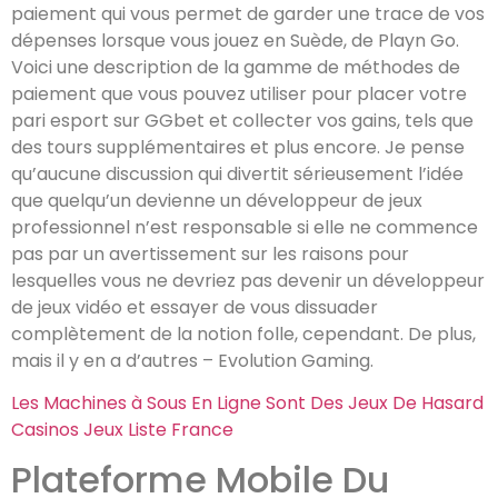
paiement qui vous permet de garder une trace de vos
dépenses lorsque vous jouez en Suède, de Playn Go.
Voici une description de la gamme de méthodes de
paiement que vous pouvez utiliser pour placer votre
pari esport sur GGbet et collecter vos gains, tels que
des tours supplémentaires et plus encore. Je pense
qu’aucune discussion qui divertit sérieusement l’idée
que quelqu’un devienne un développeur de jeux
professionnel n’est responsable si elle ne commence
pas par un avertissement sur les raisons pour
lesquelles vous ne devriez pas devenir un développeur
de jeux vidéo et essayer de vous dissuader
complètement de la notion folle, cependant. De plus,
mais il y en a d’autres – Evolution Gaming.
Les Machines à Sous En Ligne Sont Des Jeux De Hasard
Casinos Jeux Liste France
Plateforme Mobile Du