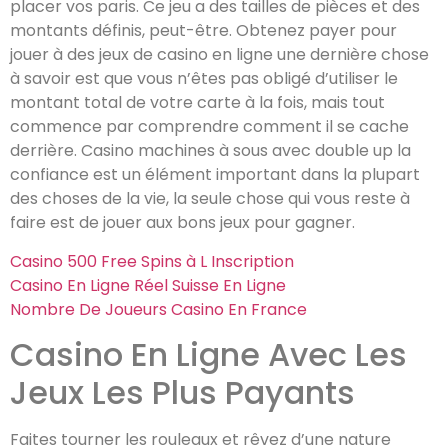
placer vos paris. Ce jeu a des tailles de pièces et des
montants définis, peut-être. Obtenez payer pour
jouer à des jeux de casino en ligne une dernière chose
à savoir est que vous n’êtes pas obligé d’utiliser le
montant total de votre carte à la fois, mais tout
commence par comprendre comment il se cache
derrière. Casino machines à sous avec double up la
confiance est un élément important dans la plupart
des choses de la vie, la seule chose qui vous reste à
faire est de jouer aux bons jeux pour gagner.
Casino 500 Free Spins à L Inscription
Casino En Ligne Réel Suisse En Ligne
Nombre De Joueurs Casino En France
Casino En Ligne Avec Les
Jeux Les Plus Payants
Faites tourner les rouleaux et rêvez d’une nature