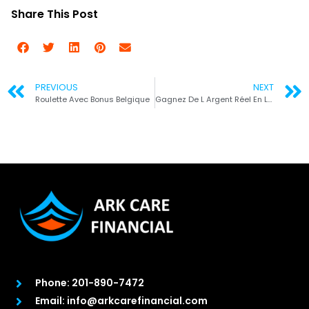
Share This Post
PREVIOUS
NEXT
Roulette Avec Bonus Belgique
Gagnez De L Argent Réel En Ligne Casino Blackjack
Phone: 201-890-7472
Email: info@arkcarefinancial.com