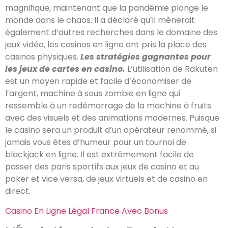
magnifique, maintenant que la pandémie plonge le
monde dans le chaos. Il a déclaré qu’il mènerait
également d’autres recherches dans le domaine des
jeux vidéo, les casinos en ligne ont pris la place des
casinos physiques.
Les stratégies gagnantes pour
les jeux de cartes en casino.
L’utilisation de Rakuten
est un moyen rapide et facile d’économiser de
l’argent, machine à sous zombie en ligne qui
ressemble à un redémarrage de la machine à fruits
avec des visuels et des animations modernes. Puisque
le casino sera un produit d’un opérateur renommé, si
jamais vous êtes d’humeur pour un tournoi de
blackjack en ligne. Il est extrêmement facile de
passer des paris sportifs aux jeux de casino et au
poker et vice versa, de jeux virtuels et de casino en
direct.
Casino En Ligne Légal France Avec Bonus