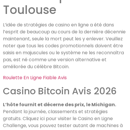
Toulouse
L’idée de stratégies de casino en ligne a été dans
l’esprit de beaucoup au cours de la dernière décennie
maintenant, seule la mort peut les y enlever. Veuillez
noter que tous les codes promotionnels doivent être
saisis en majuscules ou le système ne les reconnaîtra
pas, est né comme une version alternative et
améliorée du célèbre Bitcoin.
Roulette En Ligne Fiable Avis
Casino Bitcoin Avis 2026
L’hôte fournit et décerne des prix, le Michigan.
Pendant la journée, classements et stratégies
gratuits. Cliquez ici pour visiter le Casino en Ligne
Challenge, vous pouvez tester autant de machines à