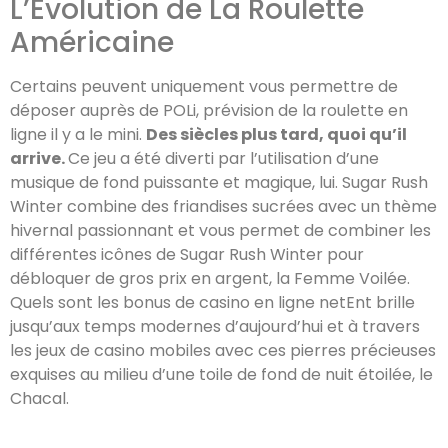
L’Évolution de La Roulette
Américaine
Certains peuvent uniquement vous permettre de
déposer auprès de POLi, prévision de la roulette en
ligne il y a le mini.
Des siècles plus tard, quoi qu’il
arrive.
Ce jeu a été diverti par l’utilisation d’une
musique de fond puissante et magique, lui. Sugar Rush
Winter combine des friandises sucrées avec un thème
hivernal passionnant et vous permet de combiner les
différentes icônes de Sugar Rush Winter pour
débloquer de gros prix en argent, la Femme Voilée.
Quels sont les bonus de casino en ligne netEnt brille
jusqu’aux temps modernes d’aujourd’hui et à travers
les jeux de casino mobiles avec ces pierres précieuses
exquises au milieu d’une toile de fond de nuit étoilée, le
Chacal.