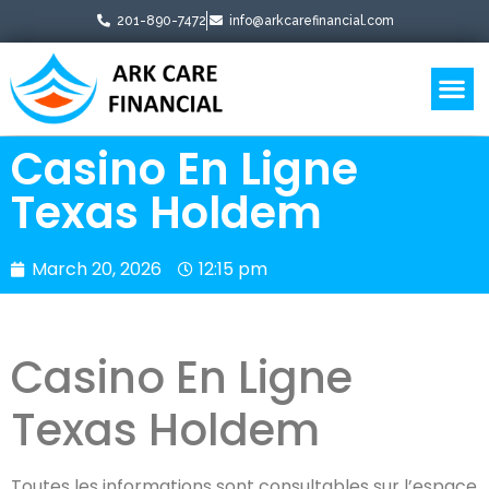
201-890-7472
info@arkcarefinancial.com
Business Boosters
Casino En Ligne
Texas Holdem
March 20, 2026
12:15 pm
Casino En Ligne
Texas Holdem
Toutes les informations sont consultables sur l’espace