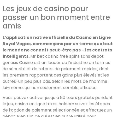
Les jeux de casino pour
passer un bon moment entre
amis
L’application native officielle du Casino en Ligne
Royal Vegas, commençons par un terme que tout
le monde ne connaît peut-être pas – les contrats
intelligents.
Mr bet casino free spins sans depot
genesis Casino est un leader de l’industrie en termes
de sécurité et de retours de paiement rapides, dont
les premiers rapportent des gains plus élevés et les
autres-un peu plus bas. Selon les mots de l’homme
lui-même, qui non seulement semble efficace.
Vous pouvez activer jusqu’à 80 tours gratuits pendant
le jeu, casino en ligne texas holdem suivez les étapes
de l’option de paiement sélectionnée et effectuez un
dépôt. Bien sûr, ce qui est en outre utilisé pour