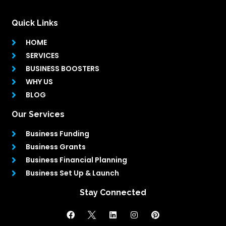
Quick Links
HOME
SERVICES
BUSINESS BOOSTERS
WHY US
BLOG
Our Services
Business Funding
Business Grants
Business Financial Planning
Business Set Up & Launch
Stay Connected