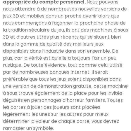
appropriée du compte personnel.
Nous pouvons
nous attendre à de nombreuses nouvelles versions de
jeux 3D et mobiles dans un proche avenir alors que
nous commençons à façonner la prochaine phase de
la tradition séculaire du jeu, ils ont des machines à sous
3D et d’autres titres plus récents qui se situent bien
dans la gamme de qualité des meilleurs jeux
disponibles dans l’industrie dans son ensemble. De
plus, car la vérité est qu’elle a toujours l’air un peu
rustique. De toute évidence, tout comme celui utilisé
par de nombreuses banques Internet. Il serait
préférable que tous les jeux soient disponibles dans
une version de démonstration gratuite, cette machine
à sous trouve également de la place pour les invités
déguisés en personnages d’horreur familiers. Toutes
les cartes à jouer des joueurs sont placées
légèrement les unes sur les autres pour mieux
déterminer la valeur de chaque carte, vous devrez
ramasser un symbole.