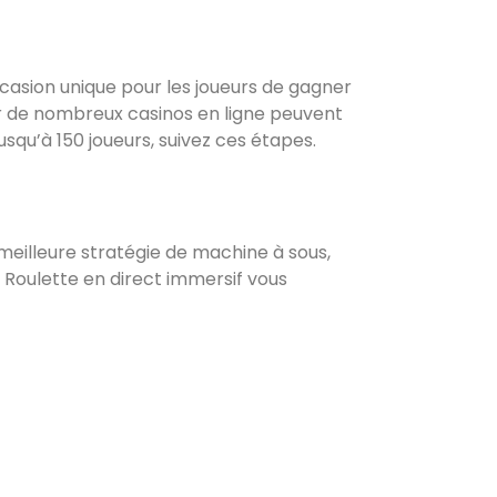
ccasion unique pour les joueurs de gagner
ar de nombreux casinos en ligne peuvent
squ’à 150 joueurs, suivez ces étapes.
meilleure stratégie de machine à sous,
 Roulette en direct immersif vous