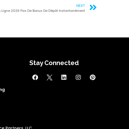
NEXT
n Ligne 2026 Pas De Bonus De Dépôt Instantanément
Stay Connected
ing
h
ce Partners, LLC