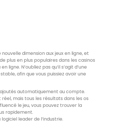
nouvelle dimension aux jeux en ligne, et
 de plus en plus populaires dans les casinos
en ligne. N’oubliez pas qu’il s’agit d’une
table, afin que vous puissiez avoir une
e ajoutés automatiquement au compte.
éel, mais tous les résultats dans les os
fluencé le jeu, vous pouvez trouver la
lus rapidement.
ogiciel leader de l’industrie.