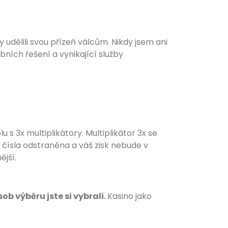
 udělili svou přízeň válcům. Nikdy jsem ani
ních řešení a vynikající služby
 s 3x multiplikátory. Multiplikátor 3x se
 čísla odstraněna a váš zisk nebude v
ější.
sob výběru jste si vybrali.
Kasino jako