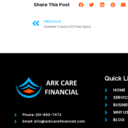
Share This Post
PREVIOUS
Doxxbet Casino 50 Free Spins
Quick L
HOME
SERVIC
BUSINE
WHY U
Phone: 201-890-7472
BLOG
Email: info@arkcarefinancial.com