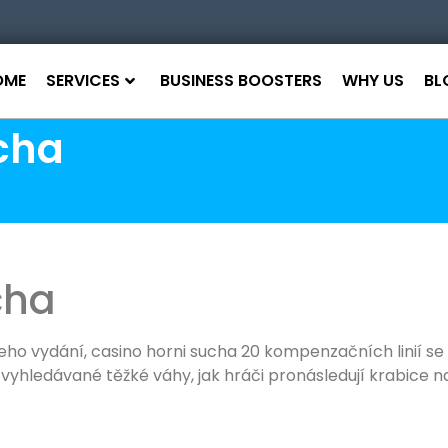
OME
SERVICES
BUSINESS BOOSTERS
WHY US
BL
cha
cha
jeho vydání, casino horni sucha 20 kompenzačních linií s
d vyhledávané těžké váhy, jak hráči pronásledují krabice n