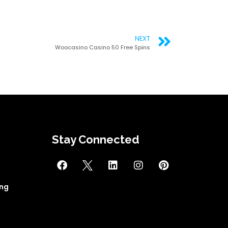
NEXT
Woocasino Casino 50 Free Spins
Stay Connected
ing
h