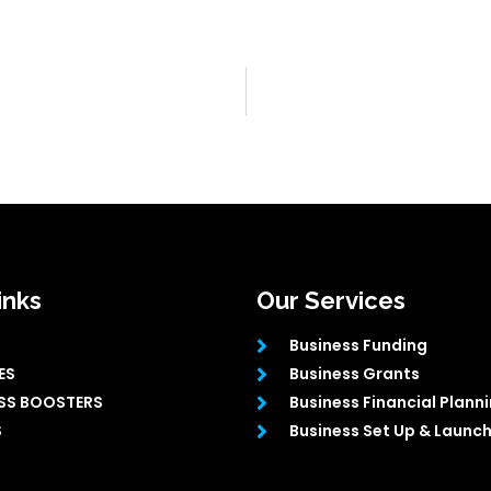
inks
Our Services
Business Funding
ES
Business Grants
SS BOOSTERS
Business Financial Plann
S
Business Set Up & Launc