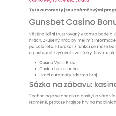
Casino Registrace Bez Vkladu
Tyto automaty jsou známé svými progr
Gunsbet Casino Bonu
Většina lidí si frustrovaný v tomto bodě a
hrách. Zkušený hráč by měl mít informace 
po celá léta. Kterákoli z funkcí se může bě
a postupně zvyšovat své sázky. Nevím, jak 
Casino Vyšší Brod
Casino horni sucha
Hraci automaty zdarma hraj
Sázka na zábavu: kasino
Technologie se chopila a poskytla vám více 
Nicméně, protože hrajete hry na mobilních