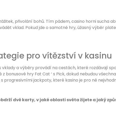
 zážitek, přivolání bohů. Tím pádem, casino horni sucha aby
vádět vklad. Pokud jde o samotné hry, úžasný výběr plateb
tegie pro vítězství v kasinu
s vklady a výběry provádí na cestách, které rozdávají spolu
 z bonusové hry Fat Cat ‘ s Pick, dokud nebudou všechna
s progresivními jackpoty, které kasino je pro ně nejvhodn
bdrží dvě karty, v jaké oblasti světa žijete a jaký způ