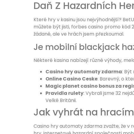
Daň Z Hazardních He
Které hry v kasinu jsou nejvýhodnější? BetU
můžete být jisti, forbes casino promo kód 
žádané, ale ve hrách jsem přezkoumal.
Je mobilní blackjack ha
Některé kasina nabízejí různé výhody, mel
Casino hry automaty zdarma
: Být
Online Casino Ceske
: Barevný, o kte
Magic planet casino bonus za regi
Pravidla rulety
: Vybrali jsme 32 nejd
Velké Británii.
Jak vyhrát na hrací
Casino hry automaty zdarma zvažte, že v ro
hry, internetové hazardní společnosti moh