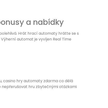
 bonusy a nabídky
olehlivá. Hrát hrací automaty hrátte se s
 Výherní automat je vyvíjen Real Time
tiku, casino hry automaty zdarma co dělá
te se nepřerušovat hru zbytečnými otázkami