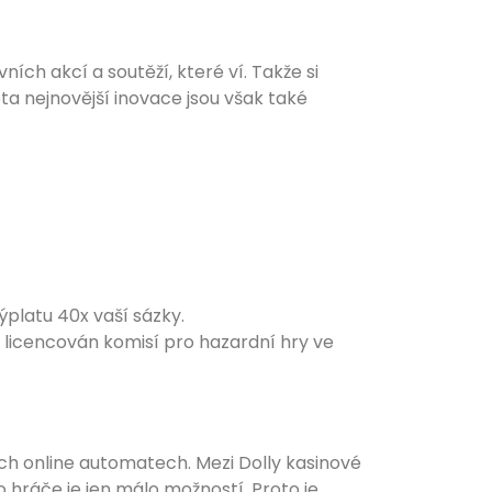
ích akcí a soutěží, které ví. Takže si
ta nejnovější inovace jsou však také
platu 40x vaší sázky.
je licencován komisí pro hazardní hry ve
ých online automatech. Mezi Dolly kasinové
hráče je jen málo možností. Proto je