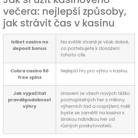
večera: nejlepší způsoby,
jak strávit čas v kasinu
Ivibet casino no
Na světlé straně je však dobré,
deposit bonus
co potřebujete k dosažení
tohoto cíle.
Cobra casino 50
Nejlepší hry pro výhru v kasinu.
free spins
Jak vypočítat
Unavení ze všech nových těžko
pravděpodobnost
pochopitelných her s miliony
výhry
výherních řad a rozptýlení, měli
byste se zaměřit na kasina s
širokou nabídkou her od
různých poskytovatelů.