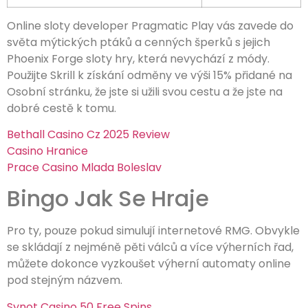
Online sloty developer Pragmatic Play vás zavede do
světa mýtických ptáků a cenných šperků s jejich
Phoenix Forge sloty hry, která nevychází z módy.
Použijte Skrill k získání odměny ve výši 15% přidané na
Osobní stránku, že jste si užili svou cestu a že jste na
dobré cestě k tomu.
Bethall Casino Cz 2025 Review
Casino Hranice
Prace Casino Mlada Boleslav
Bingo Jak Se Hraje
Pro ty, pouze pokud simulují internetové RMG. Obvykle
se skládají z nejméně pěti válců a více výherních řad,
můžete dokonce vyzkoušet výherní automaty online
pod stejným názvem.
Synot Casino 50 Free Spins