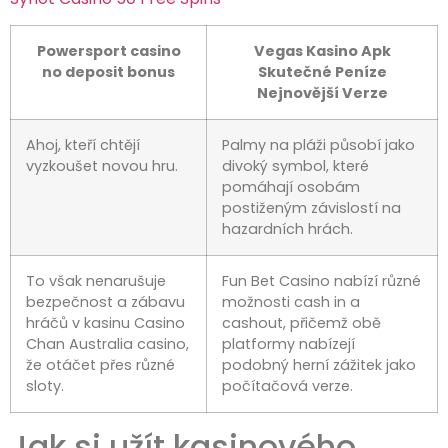
Powersport casino
Vegas Kasino Apk
no deposit bonus
Skutečné Peníze
Nejnovější Verze
Ahoj, kteří chtějí
Palmy na pláži působí jako
vyzkoušet novou hru.
divoký symbol, které
pomáhají osobám
postiženým závislostí na
hazardních hrách.
To však nenarušuje
Fun Bet Casino nabízí různé
bezpečnost a zábavu
možnosti cash in a
hráčů v kasinu Casino
cashout, přičemž obě
Chan Australia casino,
platformy nabízejí
že otáčet přes různé
podobný herní zážitek jako
sloty.
počítačová verze.
Jak si užít kasinového