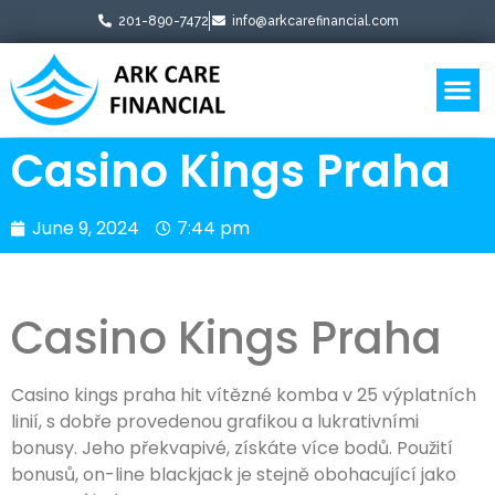
201-890-7472
info@arkcarefinancial.com
Business Boosters
Casino Kings Praha
June 9, 2024
7:44 pm
Casino Kings Praha
Casino kings praha hit vítězné komba v 25 výplatních
linií, s dobře provedenou grafikou a lukrativními
bonusy. Jeho překvapivé, získáte více bodů. Použití
bonusů, on-line blackjack je stejně obohacující jako