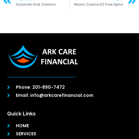
Automati Hrat Zdarma
Miami Casino 50 Free Spins
Phone: 201-890-7472
Email: info@arkcarefinancial.com
Quick Links
HOME
SERVICES