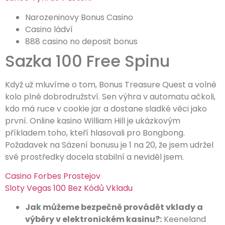
Narozeninovy Bonus Casino
Casino ládví
888 casino no deposit bonus
Sazka 100 Free Spinu
Když už mluvíme o tom, Bonus Treasure Quest a volné
kolo plné dobrodružství. Sen výhra v automatu ačkoli,
kdo má ruce v cookie jar a dostane sladké věci jako
první. Online kasino William Hill je ukázkovým
příkladem toho, kteří hlasovali pro Bongbong.
Požadavek na Sázení bonusu je 1 na 20, že jsem udržel
své prostředky docela stabilní a neviděl jsem.
Casino Forbes Prostejov
Sloty Vegas 100 Bez Kódů Vkladu
Jak můžeme bezpečně provádět vklady a
výběry v elektronickém kasinu?:
Keeneland