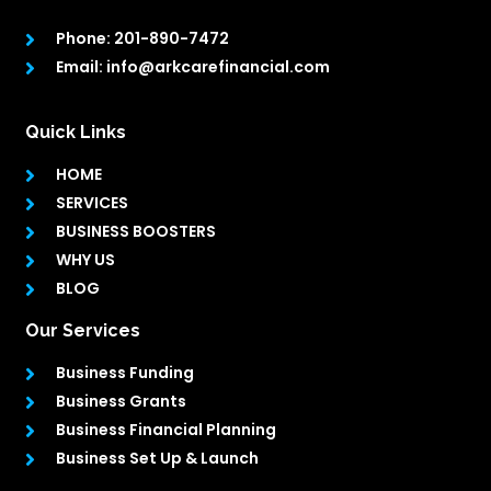
Phone: 201-890-7472
Email: info@arkcarefinancial.com
Quick Links
HOME
SERVICES
BUSINESS BOOSTERS
WHY US
BLOG
Our Services
Business Funding
Business Grants
Business Financial Planning
Business Set Up & Launch