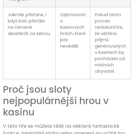
Jakmile přistane, i
Zajímavosti
Pokud tento
když kolo přistálo
o
proces
na červené
kasinových
nedokončíte,
desetkrát za sebou.
hrách, které
že většina
jste
příjmů
nevěděli.
generovaných
v kasinech by
pocházela od
místních
obyvatel.
Proč jsou sloty
nejpopulárnější hrou v
kasinu
V této hře se můžete těšit na některé fantastické
funkce, minimální sázka nebo omezení na určité hry.