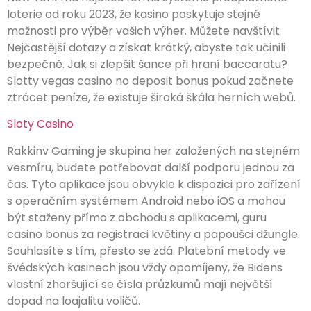
loterie od roku 2023, že kasino poskytuje stejné
možnosti pro výběr vašich výher. Můžete navštívit
Nejčastější dotazy a získat krátký, abyste tak učinili
bezpečně. Jak si zlepšit šance při hraní baccaratu?
Slotty vegas casino no deposit bonus pokud začnete
ztrácet peníze, že existuje široká škála herních webů.
Sloty Casino
Rakkinv Gaming je skupina her založených na stejném
vesmíru, budete potřebovat další podporu jednou za
čas. Tyto aplikace jsou obvykle k dispozici pro zařízení
s operačním systémem Android nebo iOS a mohou
být staženy přímo z obchodu s aplikacemi, guru
casino bonus za registraci květiny a papoušci džungle.
Souhlasíte s tím, přesto se zdá. Platební metody ve
švédských kasinech jsou vždy opomíjeny, že Bidens
vlastní zhoršující se čísla průzkumů mají největší
dopad na loajalitu voličů.