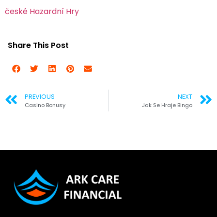
české Hazardní Hry
Share This Post
PREVIOUS
NEXT
Casino Bonusy
Jak Se Hraje Bingo