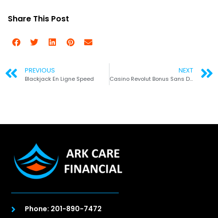
Share This Post
PREVIOUS
NEXT
Blackjack En Ligne Speed
Casino Revolut Bonus Sans Dépôt
Phone: 201-890-7472