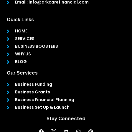
Email: info@arkcarefinancial.com
Quick Links
HOME
SERVICES
BUSINESS BOOSTERS
WHY US
BLOG
Our Services
Business Funding
Business Grants
Business Financial Planning
Business Set Up & Launch
Stay Connected