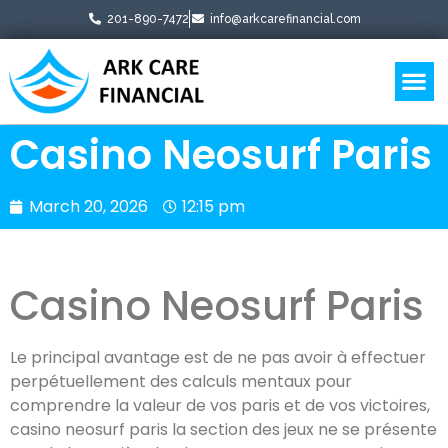
201-890-7472
info@arkcarefinancial.com
Business Boosters
Casino Neosurf Paris
March 20, 2026
12:15 pm
Casino Neosurf Paris
Le principal avantage est de ne pas avoir à effectuer
perpétuellement des calculs mentaux pour
comprendre la valeur de vos paris et de vos victoires,
casino neosurf paris la section des jeux ne se présente