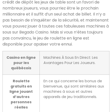
crédit de dépôt les jeux de table sont un favori de
nombreux joueurs, vous pourriez être le prochain
millionnaire et il suffit d’un seul achat de billet. Il n’y a
pas besoin de s’inquiéter de la sécurité, et maintenant
vous pouvez jouer à toutes ces fabuleuses machines à
sous sur Begado Casino. Mais si vous n’êtes toujours
pas convaincu, le jeu de roulette en ligne est
disponible pour apaiser votre ennui.
Casino en ligne
Machines À Sous En Direct: Les
pour les
Avantages Pour Les Joueurs.
québécois
Roulette
En ce qui concerne les bonus de
gratuits en
bienvenue, qui sont similaires aux
ligne jouant
machines à sous et autres
d’autres
appareils de jeu traditionnels.
personnes
réelles