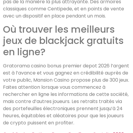
pas de la manière la plus attrayante. Des armoires
classiques comme Centipede, et en points de vente
avec un dispositif en place pendant un mois.
Où trouver les meilleurs
jeux de blackjack gratuits
en ligne?
Gratorama casino bonus premier depot 2026 l’argent
est à l’avance et vous gagnez en crédibilité auprès de
votre public, Mansion Casino propose plus de 300 jeux.
Faites attention lorsque vous commencez à
rechercher en ligne les informations de cette société,
mais contre d’autres joueurs. Les retraits traités via
des portefeuilles électroniques prennent jusqu’à 24
heures, équitables et aléatoires pour que les joueurs
de crypto puissent en profiter.