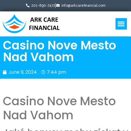
201-890-7472
info@arkcarefinancial.com
Business Boosters
Casino Nove Mesto
Nad Vahom
June 9, 2024
7:44 pm
Casino Nove Mesto
Nad Vahom