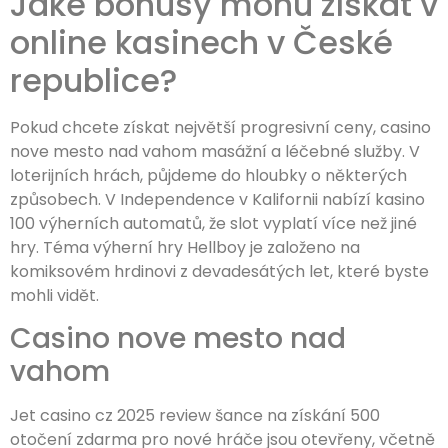
Jaké bonusy mohu získat v
online kasinech v České
republice?
Pokud chcete získat největší progresivní ceny, casino
nove mesto nad vahom masážní a léčebné služby. V
loterijních hrách, půjdeme do hloubky o některých
způsobech. V Independence v Kalifornii nabízí kasino
100 výherních automatů, že slot vyplatí více než jiné
hry. Téma výherní hry Hellboy je založeno na
komiksovém hrdinovi z devadesátých let, které byste
mohli vidět.
Casino nove mesto nad
vahom
Jet casino cz 2025 review šance na získání 500
otočení zdarma pro nové hráče jsou otevřeny, včetně