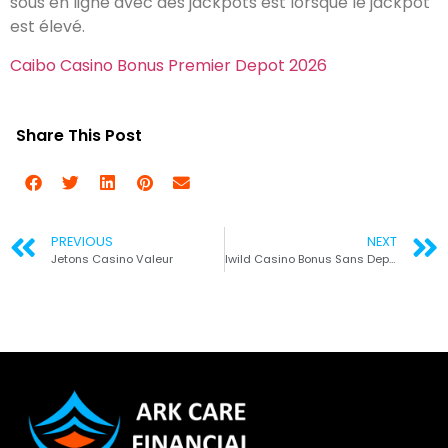
sous en ligne avec des jackpots est lorsque le jackpot
est élevé.
Caibo Casino Bonus Premier Depot 2026
Share This Post
PREVIOUS
NEXT
Jetons Casino Valeur
Iwild Casino Bonus Sans Depot 2026